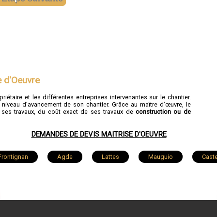
e d'Oeuvre
priétaire et les différentes entreprises intervenantes sur le chantier.
u niveau d’avancement de son chantier. Grâce au maître d’œuvre, le
 ses travaux, du coût exact de ses travaux de
construction ou de
DEMANDES DE DEVIS MAITRISE D'OEUVRE
Frontignan
Agde
Lattes
Mauguio
Caste
c
Pézenas
La Grande-Motte
Marseillan
-Bains
Fabrègues
Baillargues
Pignan
G