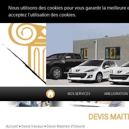
Extension de maison
|
Rénovation de maison
|
Aménagement des combles
Nous utilisons des cookies pour vous garantir la meilleure 
Devis Maitrise d'Oeuvre dans
acceptez l'utilisation des cookies.
NOS SERVICES
AMELIORATION 
DEVIS MAIT
>
>
Accueil
Devis travaux
Devis Maitrise d'Oeuvre