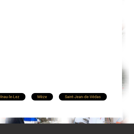
lnau-le-Lez
Mèze
Saint-Jean-de-Védas
Clermont-l'Hérault
Lodève
Le Crès
rabels
Marsillargues
Palavas-les-Flots