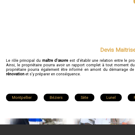
Devis Maitris
Le rôle principal du
maître d’œuvre
est d’établir une relation entre le pro
Ainsi, le propriétaire pourra avoir un rapport complet à tout moment d
propriétaire pourra également être informé en amont du démarrage de
rénovation
et s’y préparer en conséquence.
Montpellier
Béziers
Sète
Lunel
Villeneuve-lès-Maguelone
Pérols
Saint-Gély-du-Fes
Bédarieux
Sérignan
Juvignac
Balaruc-les