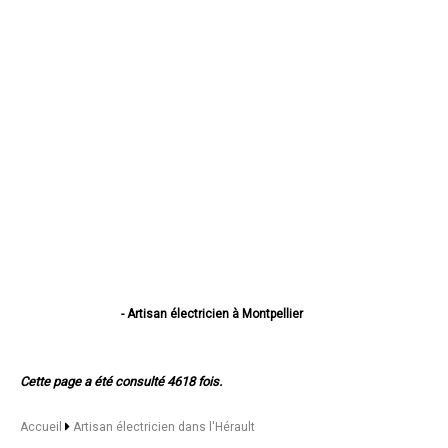
- Artisan électricien à Montpellier
- Artisan électricien à Béziers
- Artisan électricien à Sète
- Artisan électricien à Lunel
Cette page a été consulté 4618 fois.
- Artisan électricien à Frontignan
- Artisan électricien à Agde
- Artisan électricien à Lattes
Accueil
Artisan électricien dans l'Hérault
- Artisan électricien à Mauguio