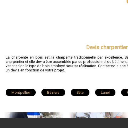
Devis charpentier
La charpente en bois est la charpente traditionnelle par excellence. S
charpentier et elle devra être assemblée par ce professionnel du bâtiment. 
varier selon le type de bois employé pour sa réalisation. Contactez la so
un devis en fonction de votre projet.
Montpellier
Béziers
Sète
Lunel
Villeneuve-lès-Maguelone
Pérols
Saint-Gély-du-Fes
Bédarieux
Sérignan
Juvignac
Balaruc-les