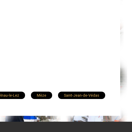
lnau-le-Lez
Mèze
Saint-Jean-de-Védas
Clermont-l'Hérault
Lodève
Le Crès
rabels
Marsillargues
Palavas-les-Flots