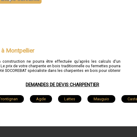
 à Montpellier
a construction ne pourra être effectuée qu'après les calculs d'un
Le prix de votre charpente en bois traditionnelle ou fermettes pourra
ciété SOCOREBAT spécialiste dans les charpentes en bois pour obtenir
DEMANDES DE DEVIS CHARPENTIER
Frontignan
Agde
Lattes
Mauguio
Caste
c
Pézenas
La Grande-Motte
Marseillan
-Bains
Fabrègues
Baillargues
Pignan
G