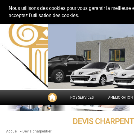
Extension de maison
|
Rénovation de maison
|
Aménagement des combles
Nous utilisons des cookies pour vous garantir la meilleure 
Devis charpentier à
Montp
acceptez l'utilisation des cookies.
NOS SERVICES
AMELIORATION 
DEVIS CHARPENT
>
Accueil
Devis charpentier