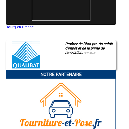
- Entreprise de peinture à Boujan-sur-Libron
- Entreprise de peinture à Villeveyrac
- Entreprise de peinture à Lignan-sur-Orb
- Entreprise de peinture à Vic-la-Gardiole
- Entreprise de peinture à Puisserguier
Bourg-en-Bresse
- Entreprise de peinture à Montbazin
Saint-Quentin
- Entreprise de peinture à Murviel-lès-Béziers
Montluçon
Manosque
- Entreprise de peinture à Magalas
Profitez de l'éco-ptz, du crédit
Gap
- Entreprise de peinture à Lavérune
d'impôt et de la prime de
Nice
- Entreprise de peinture à Aniane
rénovation.
Annonay
N°E157671
- Entreprise de peinture à Saint-Just
Charleville-Mézières
- Entreprise de peinture à Lansargues
Pamiers
Troyes
- Entreprise de peinture à Saint-Brès
Narbonne
- Entreprise de peinture à Montblanc
NOTRE PARTENAIRE
Rodez
- Entreprise de peinture à Thézan-lès-Béziers
Marseille
- Entreprise de peinture à Montarnaud
Caen
- Entreprise de peinture à Caux
Aurillac
Angoulême
- Entreprise de peinture à Mudaison
La Rochelle
- Entreprise de peinture à Sussargues
Bourges
- Entreprise de peinture à Colombiers
Brive-la-Gaillarde
- Entreprise de peinture à Saint-Thibéry
Dijon
- Entreprise de peinture à Lamalou-les-Bains
Saint-Brieuc
Guéret
- Entreprise de peinture à Vailhauquès
Périgueux
- Entreprise de peinture à Cers
Besançon
- Entreprise de peinture à Saint-Martin-de-Londres