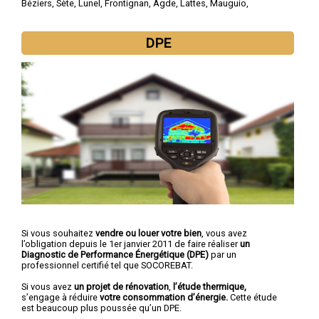
Béziers
,
Sète
,
Lunel
,
Frontignan
,
Agde
,
Lattes
,
Mauguio
,
Castelnau-le-Lez
,
Mèze
DPE
Si vous souhaitez
vendre ou louer votre bien
, vous avez
l’obligation depuis le 1er janvier 2011 de faire réaliser
un
Diagnostic de Performance Énergétique (DPE)
par un
professionnel certifié tel que SOCOREBAT.
Si vous avez
un projet de rénovation
,
l’étude thermique,
s’engage à réduire
votre consommation d’énergie.
Cette étude
est beaucoup plus poussée qu’un DPE.