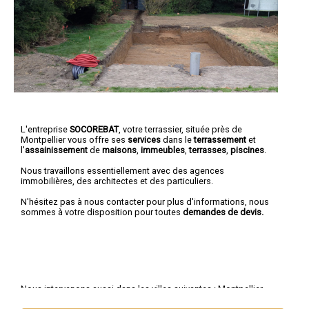
L'entreprise
SOCOREBAT
, votre terrassier, située près de
Montpellier vous offre ses
services
dans le
terrassement
et
l'
assainissement
de
maisons
,
immeubles
,
terrasses
,
piscines
.
Nous travaillons essentiellement avec des agences
immobilières, des architectes et des particuliers.
N'hésitez pas à nous contacter pour plus d'informations, nous
sommes à votre disposition pour toutes
demandes de devis.
Nous intervenons aussi dans les villes suivantes :
Montpellier
,
Béziers
,
Sète
,
Lunel
,
Frontignan
,
Agde
,
Lattes
,
Mauguio
,