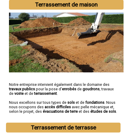
Castelnau-le-Lez
,
Mèze
Terrassement de maison
Notre entreprise intervient également dans le domaine des
travaux publics
pour la pose d'
enrobés
de
goudrons
, travaux
de
voirie
et de
terrassement
.
Nous excellons sur tous types de
sols
et de
fondations
. Nous
nous occupons des
accès difficiles
avec pelle mécanique et,
selon le projet, des
évacuations de terre
et des
études de sols
.
Terrassement de terrasse