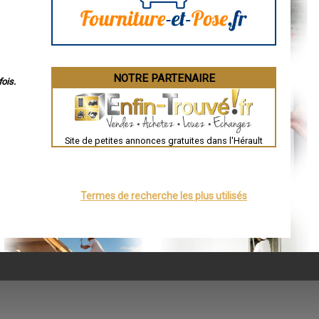
Dijon
Saint-Brieuc
Guéret
Périgueux
Besançon
Valence
Évreux
NOTRE PARTENAIRE
Chartres
ois.
Brest
Nîmes
Toulouse
Auch
Bordeaux
Site de petites annonces gratuites dans l'Hérault
Montpellier
Rennes
Châteauroux
Tours
Grenoble
Termes de recherche les plus utilisés
Dole
Mont-de-Marsan
Blois
Saint-Étienne
Le Puy-en-Velay
Nantes
Orléans
Cahors
Agen
Mende
Angers
Cherbourg-Octeville