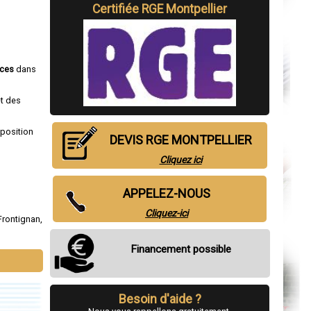
Certifiée RGE Montpellier
ices
dans
et des
sposition
DEVIS RGE MONTPELLIER
Cliquez ici
APPELEZ-NOUS
Cliquez-ici
Frontignan
,
Financement possible
Besoin d'aide ?