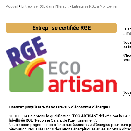
Accueil
Entreprise RGE dans l'Hérault
Entreprise RGE à Montpellier
Entreprise certifiée RGE
La s
la
ma
Nous
parti
N'hé
pour
Nous 
Agd
Financez jusqu'à 80% de vos travaux d'économie d’énergie !
SOCOREBAT a obtenu la qualification
"ECO ARTISAN"
délivrée par la CAPE
labellisée RGE
"Reconnu Garant de l'Environnement".
Nous accompagnons nos clients aux
économies d’énergies
pour leurs p
rénovation. Nous réalisons des audits énergétiques et les aidons à obte