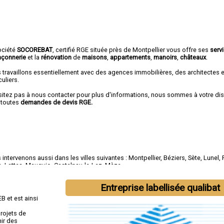
ociété
SOCOREBAT
, certifié RGE située près de Montpellier vous offre ses
serv
çonnerie
et la
rénovation
de
maisons
,
appartements
,
manoirs
,
châteaux
.
 travaillons essentiellement avec des agences immobilières, des architectes 
culiers.
sitez pas à nous contacter pour plus d'informations, nous sommes à votre di
 toutes
demandes de devis RGE.
intervenons aussi dans les villes suivantes :
Montpellier
,
Béziers
,
Sète
,
Lunel
,
e
,
Lattes
,
Mauguio
,
Castelnau-le-Lez
,
Mèze
Entreprise labellisée qualibat
B et est ainsi
rojets de
nir des