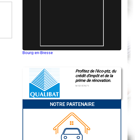
Bourg-en-Bresse
Saint-Quentin
Montluçon
Manosque
Profitez de l'éco-ptz, du
Gap
crédit d'impôt et de la
Nice
prime de rénovation.
Annonay
Charleville-Mézières
N°E157671
Pamiers
Troyes
Narbonne
NOTRE PARTENAIRE
Rodez
Marseille
Caen
Aurillac
Angoulême
La Rochelle
Bourges
Brive-la-Gaillarde