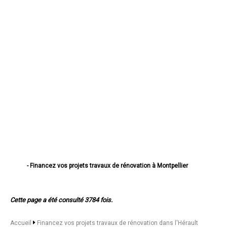
- Financez vos projets travaux de rénovation à Montpellier
- Financez vos projets travaux de rénovation à Béziers
- Financez vos projets travaux de rénovation à Sète
- Financez vos projets travaux de rénovation à Lunel
Cette page a été consulté 3784 fois.
- Financez vos projets travaux de rénovation à Frontignan
- Financez vos projets travaux de rénovation à Agde
- Financez vos projets travaux de rénovation à Lattes
Accueil
Financez vos projets travaux de rénovation dans l'Hérault