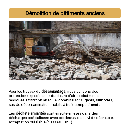
Nous intervenons aussi dans les villes suivantes :
Montpellier
,
Béziers
,
Sète
,
Lunel
,
Frontignan
,
Agde
,
Lattes
,
Mauguio
,
Démolition de bâtiments anciens
Castelnau-le-Lez
,
Mèze
Pour les travaux de
désamiantage
, nous utilisons des
protections spéciales : extracteurs d'air, aspirateurs et
masques à filtration absolue, combinaisons, gants, surbottes,
sas de décontamination mobile à trois compartiments.
Les
déchets amiantés
sont ensuite enlevés dans des
décharges spécialisées avec bordereau de suivi de déchets et
acceptation préalable (classes 1 et 3).