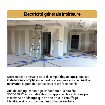
Electricité générale intérieure
Nous intervenons aussi dans les villes suivantes :
Montpellier
,
Béziers
,
Sète
,
Lunel
,
Frontignan
,
Agde
,
Lattes
,
Mauguio
,
Castelnau-le-Lez
,
Mèze
Notre société intervient pour du simple
dépannage
jusqu'aux
installations complètes
ou modification que ce soit en
neuf ou
rénovation
auprès des particuliers et professionnels.
Afin de conjuguer écologie et économie, la société
SOCOREBAT est capable de vous apporter des solutions pour
la maîtrise de
l’énergie
que ce soit pour le
chauffage
,
l’
éclairage
et la production d’
eau chaude sanitaire
.