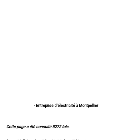
- Entreprise d'électricité à Montpellier
- Entreprise d'électricité à Béziers
- Entreprise d'électricité à Sète
- Entreprise d'électricité à Lunel
Cette page a été consulté 5272 fois.
- Entreprise d'électricité à Frontignan
- Entreprise d'électricité à Agde
- Entreprise d'électricité à Lattes