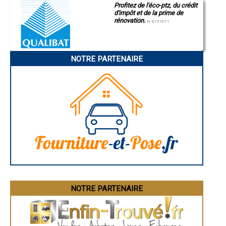
- (entreprise) Maçonnerie à Lansargues
Profitez de l'éco-ptz, du crédit
Gap
- (entreprise) Maçonnerie à Saint-Brès
d'impôt et de la prime de
Nice
- (entreprise) Maçonnerie à Montblanc
rénovation.
Annonay
N°E157671
Charleville-Mézières
- (entreprise) Maçonnerie à Thézan-lès-Béziers
Pamiers
- (entreprise) Maçonnerie à Montarnaud
Troyes
- (entreprise) Maçonnerie à Caux
Narbonne
- (entreprise) Maçonnerie à Mudaison
NOTRE PARTENAIRE
Rodez
- (entreprise) Maçonnerie à Sussargues
Marseille
Caen
- (entreprise) Maçonnerie à Colombiers
Aurillac
- (entreprise) Maçonnerie à Saint-Thibéry
Angoulême
- (entreprise) Maçonnerie à Lamalou-les-Bains
La Rochelle
- (entreprise) Maçonnerie à Vailhauquès
Bourges
- (entreprise) Maçonnerie à Cers
Brive-la-Gaillarde
Dijon
- (entreprise) Maçonnerie à Saint-Martin-de-Londres
Saint-Brieuc
- (entreprise) Maçonnerie à Pomérols
Guéret
- (entreprise) Maçonnerie à Saint-Pons-de-Thomières
Périgueux
- (entreprise) Maçonnerie à Vendres
Besançon
- (entreprise) Maçonnerie à Saint-Drézéry
Valence
Évreux
- (entreprise) Maçonnerie à Cournonsec
Chartres
- (entreprise) Maçonnerie à Loupian
Brest
- (entreprise) Maçonnerie à Balaruc-le-Vieux
Nîmes
NOTRE PARTENAIRE
- (entreprise) Maçonnerie à Cessenon-sur-Orb
Toulouse
- (entreprise) Maçonnerie à Valergues
Auch
Bordeaux
Montpellier
Rennes